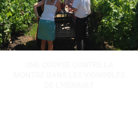
UNE COURSE CONTRE LA
MONTRE DANS LES VIGNOBLES
DE L'HÉRAULT
L’aspect compétitif de « In Vino Veritas » ajoute une
dimension excitante à votre
team building à
Montpellier.
Les équipes doivent non seulement
résoudre des énigmes et relever des défis, mais aussi le
faire dans un temps limité, ajoutant une pression