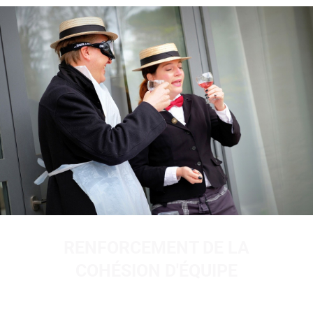
RENFORCEMENT DE LA
COHÉSION D'ÉQUIPE
Les
activités de team building « In Vino Veritas »
,